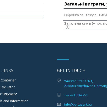
Загальні витрати, 
Обробка вантажу в Німеч
Загальна сума (у т.ч. п
[?]
 LINKS
GET IN TOUCH
 Container
Wurster Straße 321,
27580 Bremerhaven German
Calculator
r Shipment
+49 471 3069750
s and Information
info@portagent.eu