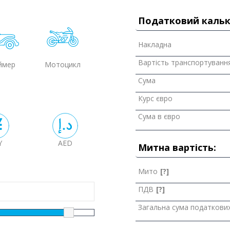
Податковий кальк
Накладна
Вартість транспортуванн
ймер
Мотоцикл
Сума
Курс євро
Сума в євро
Y
AED
Митна вартість:
Мито
[?]
ПДВ
[?]
Загальна сума податкових