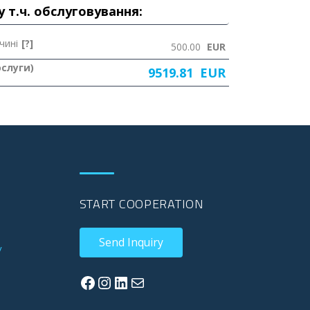
у т.ч. обслуговування:
чині
[?]
500.00
EUR
ослуги)
9519.81
EUR
START COOPERATION
Send Inquiry
y
Facebook
Instagram
LinkedIn
Mail