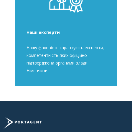
Наші експерти
Нашу фаховість гарантують експерти,
компетентність яких офіційно
підтверджена органами влади
Німеччини.