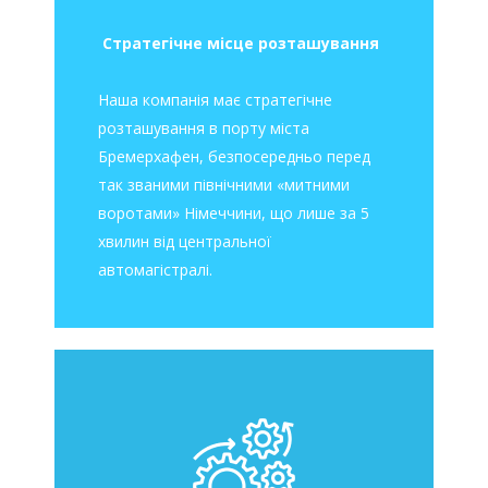
Стратегічне місце розташування
Наша компанія має стратегічне
розташування в порту міста
Бремерхафен, безпосередньо перед
так званими північними «митними
воротами» Німеччини, що лише за 5
хвилин від центральної
автомагістралі.