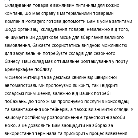
Складування товарів є важливим питанням для кожної
компанії, що має справу з матеріальними товарами.
Компанія Portagent готова допомогти Вам з усіма запитами
щодо організації складування товарів, незалежно від того,
чи шукаєте Ви додаткове місце для зберігання великого
замовлення, бажаєте скористатись вигідною можливістю
для закупівель чи потребуєте складів для сезонного
бізнесу.
Наш склад має оптимальне розташування у порту
Бремерхафен поблизу.
місцевої митниці та за декілька хвилин від швидкісної
автомагістралі. Ми пропонуємо як криті, так і відкриті
складські приміщення, залежно від Ваших потреб і
побажань. До того ж ми пропонуємо послуги з консолідації
та завантаження контейнерів, а також виїзні митні огляди. У
нашому постійному розпорядженні є транспортні засоби
RoRo, а це дозволить Вам заощадити на зборах за
використання термінала та прискорить процес вивезення