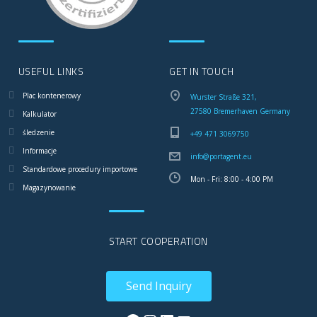
USEFUL LINKS
GET IN TOUCH
Plac kontenerowy
Wurster Straße 321,
27580 Bremerhaven Germany
Kalkulator
śledzenie
+49 471 3069750
Informacje
info@portagent.eu
Standardowe procedury importowe
Mon - Fri: 8:00 - 4:00 PM
Magazynowanie
START COOPERATION
Send Inquiry