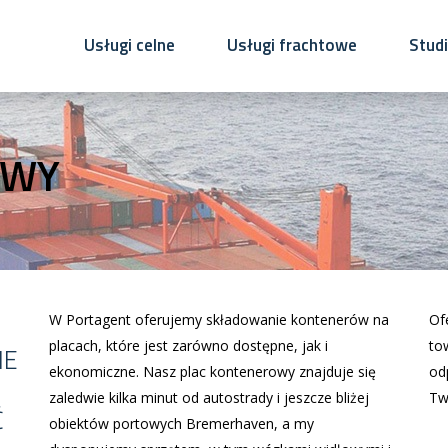
Usługi celne
Usługi frachtowe
Stud
OWY
W Portagent oferujemy składowanie kontenerów na
Of
placach, które jest zarówno dostępne, jak i
to
NE
ekonomiczne. Nasz plac kontenerowy znajduje się
od
zaledwie kilka minut od autostrady i jeszcze bliżej
Tw
Ć
obiektów portowych Bremerhaven, a my