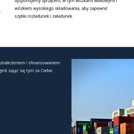
dysponujemy sprzętem, w tym wózkami widłowymi i
A
wózkiem wysokiego składowania, aby zapewnić
szybki rozładunek i załadunek
znalezieniem i sfinansowaniem
ent zająć się tym za Ciebie.