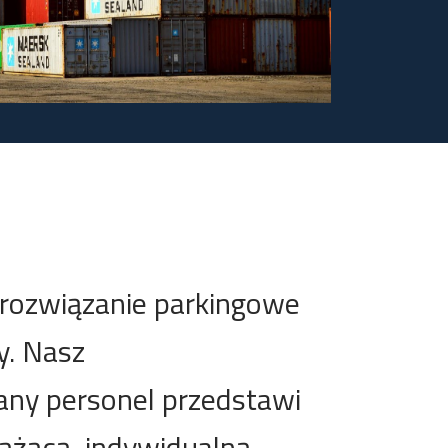
 rozwiązanie parkingowe
y. Nasz
any personel przedstawi
ążącą, indywidualną