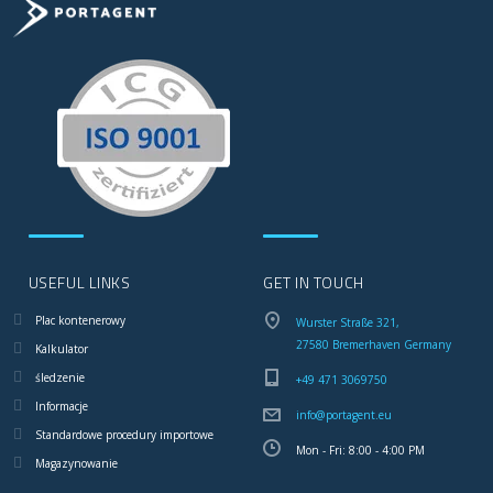
USEFUL LINKS
GET IN TOUCH
Plac kontenerowy
Wurster Straße 321,
27580 Bremerhaven Germany
Kalkulator
śledzenie
+49 471 3069750
Informacje
info@portagent.eu
Standardowe procedury importowe
Mon - Fri: 8:00 - 4:00 PM
Magazynowanie